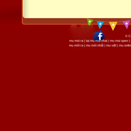
© C
mu moi ra | tai mu moi nhat | mu moi open
mu mới ra | mu mới nhất | mu việt | mu onli