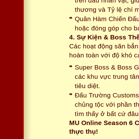
trên đầu nhân vật, gi
thương và Tỷ lệ chí 
Quân Hàm Chiến Đấu:
hoặc đóng góp cho ba
4. Sự Kiện & Boss Thế
Các hoạt động săn bắn 
hoàn toàn với độ khó 
Super Boss & Boss Gui
các khu vực trung tâ
tiêu diệt.
Đấu Trường Customs: 
chủng tộc với phần t
tìm thấy ở bất cứ đâu
MU Online Season 6 C
thực thụ!